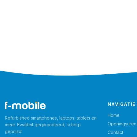
NAVIGATIE
Home
Refurbished smartphones, laptops, tablets en
Openingsuren
meer. Kwaliteit gegarandeerd, scherp
geprijsd.
Contact