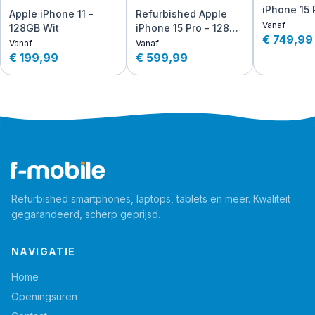
iPhone 15 
Apple iPhone 11 -
Refurbished Apple
256GB - Z
Vanaf
128GB Wit
iPhone 15 Pro - 128GB
Titanium
€ 749,99
- Titanium
Vanaf
Vanaf
€ 199,99
€ 599,99
Refurbished smartphones, laptops, tablets en meer. Kwaliteit
gegarandeerd, scherp geprijsd.
NAVIGATIE
Home
Openingsuren