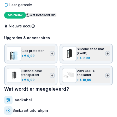
1 jaar garantie
Als nieuw
Wat betekent dit?
🔋
Nieuwe accu
Upgrades & accessoires
Silicone case mat
Glas protector
(zwart)
+
€ 9,99
+
€ 9,99
Silicone case
20W USB-C
transparant
snellader
+
€ 9,99
+
€ 19,99
Wat wordt er meegeleverd?
Laadkabel
Simkaart uitdrukpin