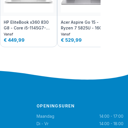
HP EliteBook x360 830
Acer Aspire Go 15 -
HP Z
G8 - Core i5-1145G7-
Ryzen 7 5825U - 16GB -
Core
16GB - 512GB SSD
512GB SSD AZERTY
1TB 
Vanaf
Vanaf
Vanaf
QWERTY
€ 449,99
€ 529,99
€ 1.
OPENINGSUREN
Maandag
14:00 - 17:00
Di - Vr
14:00 - 18:00