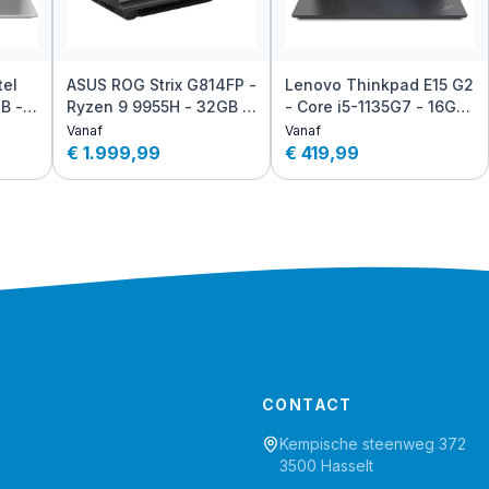
tel
ASUS ROG Strix G814FP -
Lenovo Thinkpad E15 G2
B -
Ryzen 9 9955H - 32GB -
- Core i5-1135G7 - 16GB
1TB SSD - RTX 5070 -
- 256GB SSD
Vanaf
Vanaf
AZERTY
€ 1.999,99
€ 419,99
CONTACT
Kempische steenweg 372
3500 Hasselt