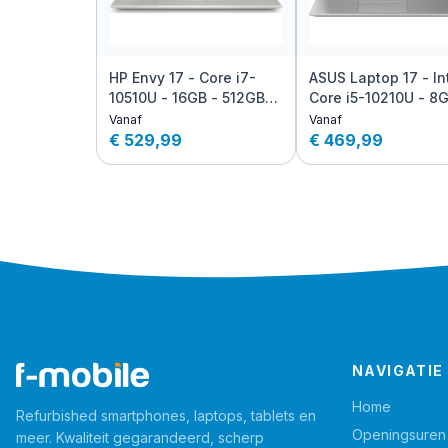
HP Envy 17 - Core i7-
ASUS Laptop 17 - In
10510U - 16GB - 512GB
Core i5-10210U - 8G
SSD - MX250
512GB SSD
Vanaf
Vanaf
€ 529,99
€ 469,99
NAVIGATIE
Home
Refurbished smartphones, laptops, tablets en
Openingsuren
meer. Kwaliteit gegarandeerd, scherp