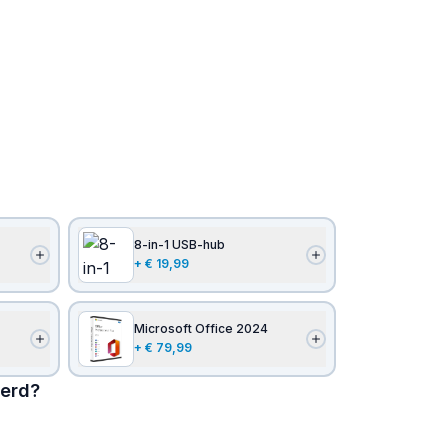
8-in-1 USB-hub
+
€ 19,99
Microsoft Office 2024
+
€ 79,99
verd?