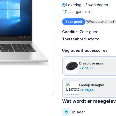
Levering 1-2 werkdagen
1 jaar garantie
Zeer goed
Wat betekent dit?
Conditie:
Zeer goed
Toetsenbord:
Azerty
Upgrades & accessoires
Draadloze muis
+
€ 14,99
Laptop draagtas
+
€ 29,99
Wat wordt er meegele
Oplader