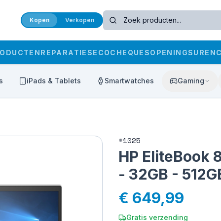
Kopen
Verkopen
RODUCTEN
REPARATIES
ECOCHEQUES
OPENINGSUREN
s
iPads & Tablets
Smartwatches
Gaming
#
1025
HP EliteBook 
- 32GB - 512
€ 649,99
Gratis verzending