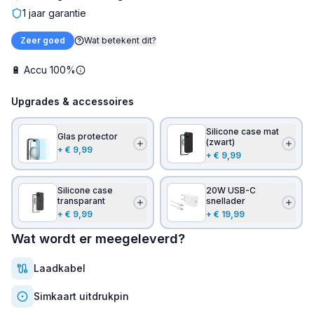
1 jaar garantie
Zeer goed
Wat betekent dit?
🔋
Accu 100%
Upgrades & accessoires
Silicone case mat
Glas protector
(zwart)
+
€ 9,99
+
€ 9,99
Silicone case
20W USB-C
transparant
snellader
+
€ 9,99
+
€ 19,99
Wat wordt er meegeleverd?
Laadkabel
Simkaart uitdrukpin