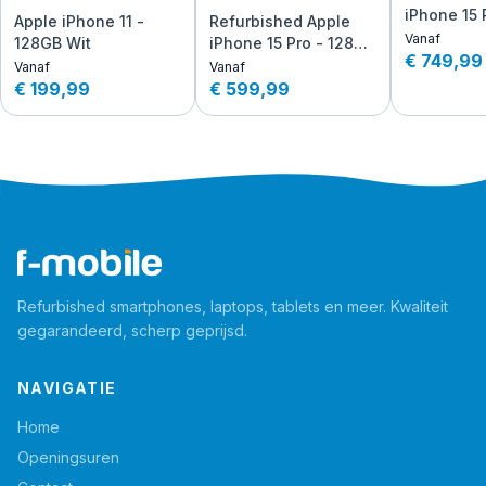
iPhone 15 
Apple iPhone 11 -
Refurbished Apple
256GB - Z
Vanaf
128GB Wit
iPhone 15 Pro - 128GB
Titanium
€ 749,99
- Titanium
Vanaf
Vanaf
€ 199,99
€ 599,99
Refurbished smartphones, laptops, tablets en meer. Kwaliteit
gegarandeerd, scherp geprijsd.
NAVIGATIE
Home
Openingsuren