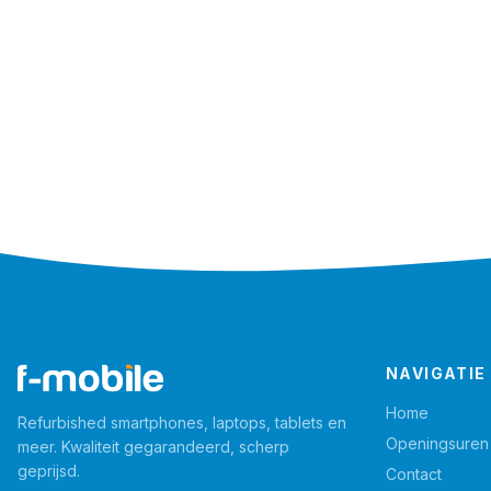
NAVIGATIE
Home
Refurbished smartphones, laptops, tablets en
Openingsuren
meer. Kwaliteit gegarandeerd, scherp
geprijsd.
Contact